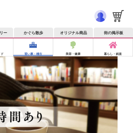
リー
かぐら散歩
オリジナル商品
街の掲示板
イド
習い事・稽古
美容・健康
暮らし・娯楽