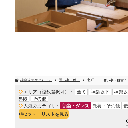
神楽坂deかぐらむら
習い事・稽古
北町
習い事・稽古
：
エリア（複数選択可）
全て
神楽坂下
神楽坂
界隈
その他
人気のカテゴリ
音楽・ダンス
教養・その他
伝
リストを見る
1
件ヒット