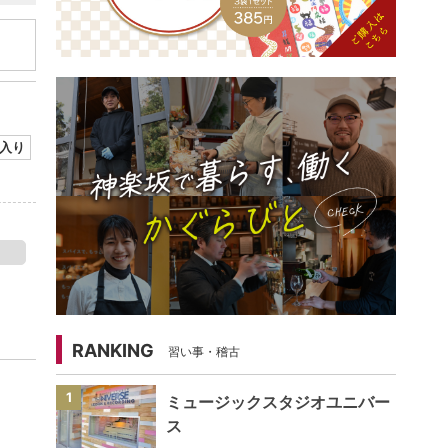
入り
RANKING
習い事・稽古
1
ミュージックスタジオユニバー
ス