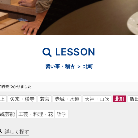
LESSON
習い事・稽古 > 北町
1
件見つかりました
上
矢来・横寺
若宮
赤城・水道
天神・山吹
北町
飯
統芸能
工芸・料理・花
語学
詳しく探す