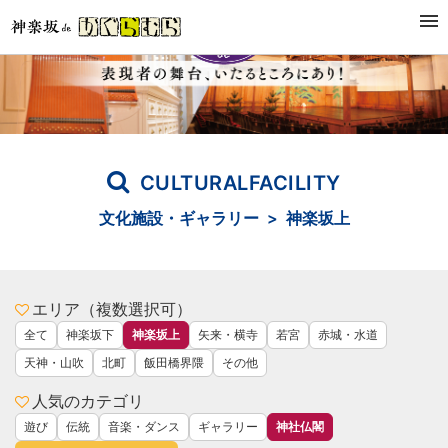
CULTURALFACILITY
文化施設・ギャラリー > 神楽坂上
エリア（複数選択可）
全て
神楽坂下
神楽坂上
矢来・横寺
若宮
赤城・水道
天神・山吹
北町
飯田橋界隈
その他
人気のカテゴリ
遊び
伝統
音楽・ダンス
ギャラリー
神社仏閣