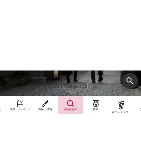
Select Language
▼
と
催事・イベント
講座・稽古
お店を探す
特集
スタンプラリー