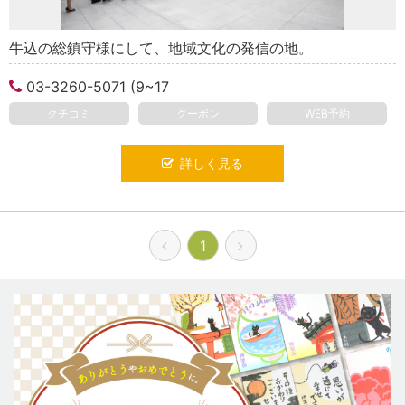
牛込の総鎮守様にして、地域文化の発信の地。
03-3260-5071 (9~17
クチコミ
クーポン
WEB予約
詳しく見る
1