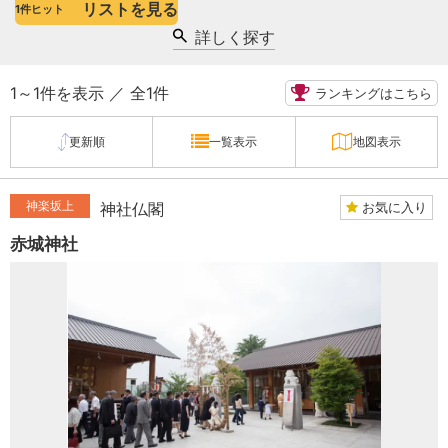
リストを見る
1
件ヒット
詳しく探す
1～1件を表示 ／ 全1件
ランキングはこちら
更新順
一覧表示
地図表示
神楽坂上
お気に入り
神社仏閣
赤城神社