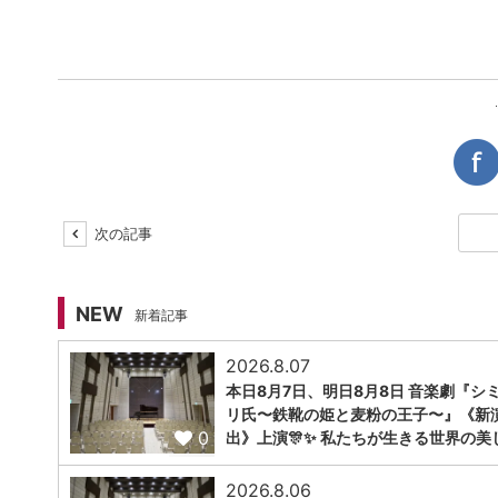
次の記事
NEW
新着記事
2026.8.07
本日8月7日、明日8月8日 音楽劇『シ
リ氏〜鉄靴の姫と麦粉の王子〜』《新
0
出》上演🎊✨ 私たちが生きる世界の美
2026.8.06