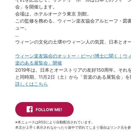
会」を開催します。
会場は、ホテルオークラ東京 別館。
この監修を務める、ウィーン楽友協会アルヒーフ・図
ュー。
...
ウィーンの文化の土壌やウィーン人の気質、日本とオ
ウィーン楽友協会のオットー・ビーバ博士に聞く｜ウィ
楽のある展覧会」開催
2019年は、日本とオーストリアの友好150周年。そ
と同時期、11月2日（土）から「音楽のある展覧会」を開
詳しくはこちら
FOLLOW ME!
※本ニュースはRSSにより自動配信されています。
本文が上手く表示されなかったり途中で切れてしまう場合はリンク元を参