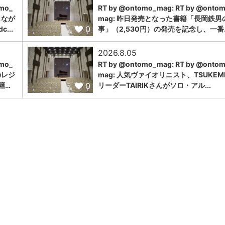
omo_
RT by @ontomo_mag: RT by @onto
しなが
mag: 昨日発売となった書籍「長岡鉄男
0
...
事」（2,530円）の発売を記念し、一番..
2026.8.05
omo_
RT by @ontomo_mag: RT by @onto
のレジ
mag: 人気ヴァイオリニスト、TSUKEM
0
籍…
リーダーTAIRIKさんがソロ・アル...