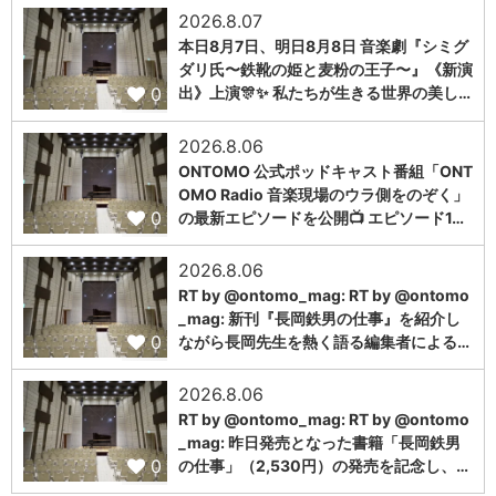
2026.8.07
本日8月7日、明日8月8日 音楽劇『シミグ
ダリ氏〜鉄靴の姫と麦粉の王子〜』《新演
0
出》上演🎊✨ 私たちが生きる世界の美し…
2026.8.06
ONTOMO 公式ポッドキャスト番組「ONT
OMO Radio 音楽現場のウラ側をのぞく」
0
の最新エピソードを公開📺 エピソード1…
2026.8.06
RT by @ontomo_mag: RT by @ontomo
_mag: 新刊『長岡鉄男の仕事』を紹介し
0
ながら長岡先生を熱く語る編集者による…
2026.8.06
RT by @ontomo_mag: RT by @ontomo
_mag: 昨日発売となった書籍「長岡鉄男
0
の仕事」（2,530円）の発売を記念し、…