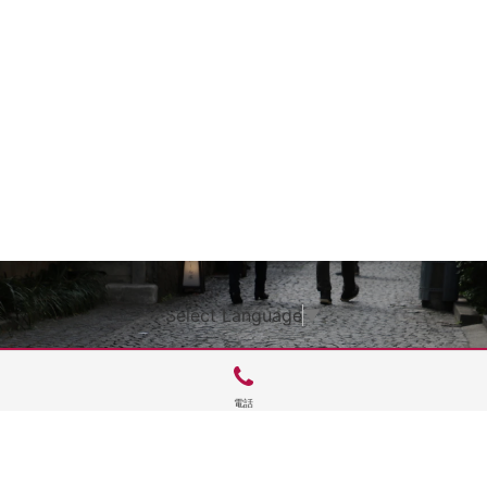
Select Language
▼
電話