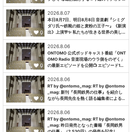
2026.8.07
本日8月7日、明日8月8日 音楽劇『シミグ
ダリ氏〜鉄靴の姫と麦粉の王子〜』《新演
0
出》上演🎊✨ 私たちが生きる世界の美し…
2026.8.06
ONTOMO 公式ポッドキャスト番組「ONT
OMO Radio 音楽現場のウラ側をのぞく」
0
の最新エピソードを公開📺 エピソード1…
2026.8.06
RT by @ontomo_mag: RT by @ontomo
_mag: 新刊『長岡鉄男の仕事』を紹介し
0
ながら長岡先生を熱く語る編集者による…
2026.8.06
RT by @ontomo_mag: RT by @ontomo
_mag: 昨日発売となった書籍「長岡鉄男
0
の仕事」（2,530円）の発売を記念し、…