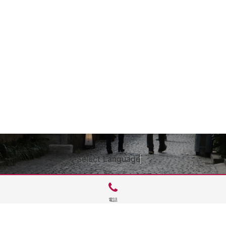
Select Language
▼
電話