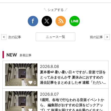
シェアする
ニュース一覧
次の記事
前の記事
NEW
新着記事
2026.8.08
夏本番🍉 暑い暑い日々ですが…音楽で涼を
とってみませんか🎐 夏休みにおすすめの
0
過去記事をまとめました🍧 連載「ただい…
2026.8.07
1週間、各地で行なわれる音楽イベントか
ら、 編集部がおすすめ公演をピックアッ
0
プして 毎週お届けする #今週のイチオシ…