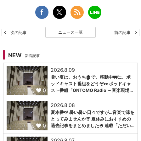
ニュース一覧
次の記事
前の記事
NEW
新着記事
2026.8.09
暑い夏は、おうち🏠で、移動中🚃に、ポ
ッドキャスト番組をどうぞ👀 ポッドキャ
0
スト番組「ONTOMO Radio ～音楽現場…
2026.8.08
夏本番🍉 暑い暑い日々ですが…音楽で涼を
とってみませんか🎐 夏休みにおすすめの
0
過去記事をまとめました🍧 連載「ただい…
2026.8.07