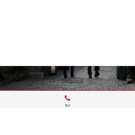
Select Language
▼
電話