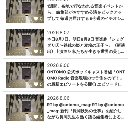
1週間、各地で行なわれる音楽イベントか
ら、 編集部がおすすめ公演をピックアッ
0
プして 毎週お届けする #今週のイチオシ…
2026.8.07
本日8月7日、明日8月8日 音楽劇『シミグ
ダリ氏〜鉄靴の姫と麦粉の王子〜』《新演
0
出》上演🎊✨ 私たちが生きる世界の美し…
2026.8.06
ONTOMO 公式ポッドキャスト番組「ONT
OMO Radio 音楽現場のウラ側をのぞく」
0
の最新エピソードを公開📺 エピソード1…
2026.8.06
RT by @ontomo_mag: RT by @ontomo
_mag: 新刊『長岡鉄男の仕事』を紹介し
0
ながら長岡先生を熱く語る編集者による…