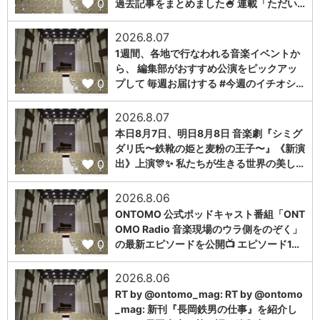
0
過去記事をまとめました🍧 連載「ただい…
2026.8.07
1週間、各地で行なわれる音楽イベントか
ら、 編集部がおすすめ公演をピックアッ
0
プして 毎週お届けする #今週のイチオシ…
2026.8.07
本日8月7日、明日8月8日 音楽劇『シミグ
ダリ氏〜鉄靴の姫と麦粉の王子〜』《新演
0
出》上演🎊✨ 私たちが生きる世界の美し…
2026.8.06
ONTOMO 公式ポッドキャスト番組「ONT
OMO Radio 音楽現場のウラ側をのぞく」
0
の最新エピソードを公開📺 エピソード1…
2026.8.06
RT by @ontomo_mag: RT by @ontomo
_mag: 新刊『長岡鉄男の仕事』を紹介し