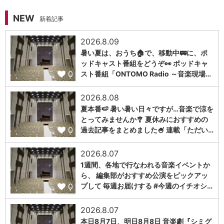
NEW
新着記事
2026.8.09
暑い夏は、おうち🏠で、移動中🚃に、ポ
ッドキャスト番組をどうぞ👀 ポッドキャ
0
スト番組「ONTOMO Radio ～音楽現場…
2026.8.08
夏本番🍉 暑い暑い日々ですが…音楽で涼を
とってみませんか🎐 夏休みにおすすめの
0
過去記事をまとめました🍧 連載「ただい…
2026.8.07
1週間、各地で行なわれる音楽イベントか
ら、 編集部がおすすめ公演をピックアッ
0
プして 毎週お届けする #今週のイチオシ…
2026.8.07
本日8月7日、明日8月8日 音楽劇『シミグ