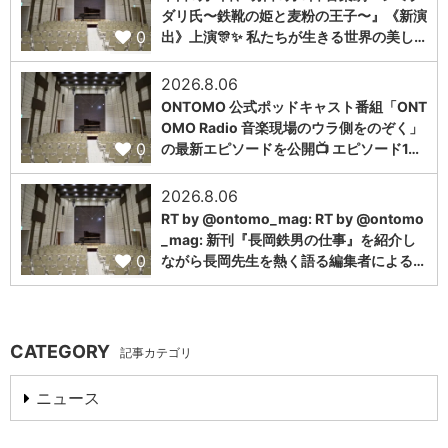
ダリ氏〜鉄靴の姫と麦粉の王子〜』《新演
0
出》上演🎊✨ 私たちが生きる世界の美し…
2026.8.06
ONTOMO 公式ポッドキャスト番組「ONT
OMO Radio 音楽現場のウラ側をのぞく」
0
の最新エピソードを公開📺 エピソード1…
2026.8.06
RT by @ontomo_mag: RT by @ontomo
_mag: 新刊『長岡鉄男の仕事』を紹介し
0
ながら長岡先生を熱く語る編集者による…
CATEGORY
記事カテゴリ
ニュース