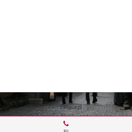
Select Language
▼
電話