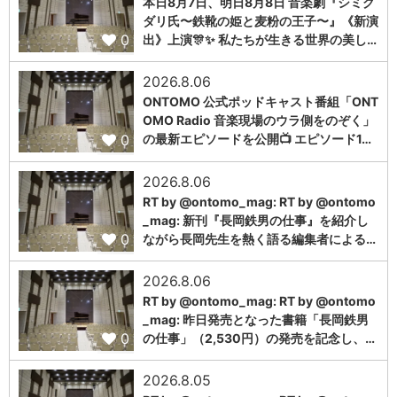
本日8月7日、明日8月8日 音楽劇『シミグ
ダリ氏〜鉄靴の姫と麦粉の王子〜』《新演
0
出》上演🎊✨ 私たちが生きる世界の美し…
2026.8.06
ONTOMO 公式ポッドキャスト番組「ONT
OMO Radio 音楽現場のウラ側をのぞく」
0
の最新エピソードを公開📺 エピソード1…
2026.8.06
RT by @ontomo_mag: RT by @ontomo
_mag: 新刊『長岡鉄男の仕事』を紹介し
0
ながら長岡先生を熱く語る編集者による…
2026.8.06
RT by @ontomo_mag: RT by @ontomo
_mag: 昨日発売となった書籍「長岡鉄男
0
の仕事」（2,530円）の発売を記念し、…
2026.8.05