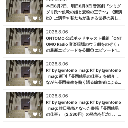
本日8月7日、明日8月8日 音楽劇『シミグ
ダリ氏〜鉄靴の姫と麦粉の王子〜』《新演
0
出》上演🎊✨ 私たちが生きる世界の美し…
2026.8.06
ONTOMO 公式ポッドキャスト番組「ONT
OMO Radio 音楽現場のウラ側をのぞく」
0
の最新エピソードを公開📺 エピソード1…
2026.8.06
RT by @ontomo_mag: RT by @ontomo
_mag: 新刊『長岡鉄男の仕事』を紹介し
0
ながら長岡先生を熱く語る編集者による…
2026.8.06
RT by @ontomo_mag: RT by @ontomo
_mag: 昨日発売となった書籍「長岡鉄男
0
の仕事」（2,530円）の発売を記念し、…