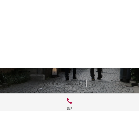
Select Language
▼
電話