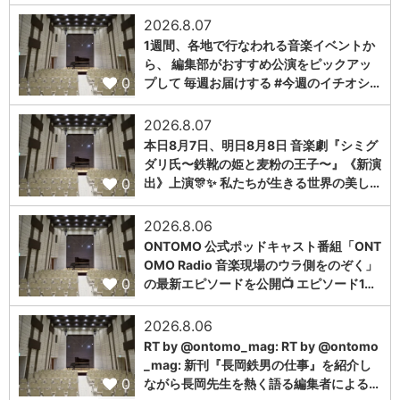
2026.8.07
1週間、各地で行なわれる音楽イベントか
ら、 編集部がおすすめ公演をピックアッ
0
プして 毎週お届けする #今週のイチオシ…
2026.8.07
本日8月7日、明日8月8日 音楽劇『シミグ
ダリ氏〜鉄靴の姫と麦粉の王子〜』《新演
0
出》上演🎊✨ 私たちが生きる世界の美し…
2026.8.06
ONTOMO 公式ポッドキャスト番組「ONT
OMO Radio 音楽現場のウラ側をのぞく」
0
の最新エピソードを公開📺 エピソード1…
2026.8.06
RT by @ontomo_mag: RT by @ontomo
_mag: 新刊『長岡鉄男の仕事』を紹介し
0
ながら長岡先生を熱く語る編集者による…