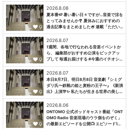
2026.8.08
夏本番🍉 暑い暑い日々ですが…音楽で涼を
とってみませんか🎐 夏休みにおすすめの
0
過去記事をまとめました🍧 連載「ただい…
2026.8.07
1週間、各地で行なわれる音楽イベントか
ら、 編集部がおすすめ公演をピックアッ
0
プして 毎週お届けする #今週のイチオシ…
2026.8.07
本日8月7日、明日8月8日 音楽劇『シミグ
ダリ氏〜鉄靴の姫と麦粉の王子〜』《新演
0
出》上演🎊✨ 私たちが生きる世界の美し…
2026.8.06
ONTOMO 公式ポッドキャスト番組「ONT
OMO Radio 音楽現場のウラ側をのぞく」
0
の最新エピソードを公開📺 エピソード1…