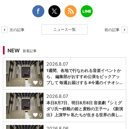
ニュース一覧
次の記事
前の記事
NEW
新着記事
2026.8.07
1週間、各地で行なわれる音楽イベントか
ら、 編集部がおすすめ公演をピックアッ
0
プして 毎週お届けする #今週のイチオシ…
2026.8.07
本日8月7日、明日8月8日 音楽劇『シミグ
ダリ氏〜鉄靴の姫と麦粉の王子〜』《新演
0
出》上演🎊✨ 私たちが生きる世界の美し…
2026.8.06