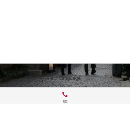
Select Language
▼
電話