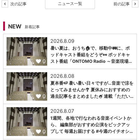
ニュース一覧
次の記事
前の記事
NEW
新着記事
2026.8.09
暑い夏は、おうち🏠で、移動中🚃に、ポ
ッドキャスト番組をどうぞ👀 ポッドキャ
0
スト番組「ONTOMO Radio ～音楽現場…
2026.8.08
夏本番🍉 暑い暑い日々ですが…音楽で涼を
とってみませんか🎐 夏休みにおすすめの
0
過去記事をまとめました🍧 連載「ただい…
2026.8.07
1週間、各地で行なわれる音楽イベントか
ら、 編集部がおすすめ公演をピックアッ
0
プして 毎週お届けする #今週のイチオシ…