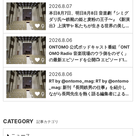
2026.8.07
本日8月7日、明日8月8日 音楽劇『シミグ
ダリ氏〜鉄靴の姫と麦粉の王子〜』《新演
0
出》上演🎊✨ 私たちが生きる世界の美し…
2026.8.06
ONTOMO 公式ポッドキャスト番組「ONT
OMO Radio 音楽現場のウラ側をのぞく」
0
の最新エピソードを公開📺 エピソード1…
2026.8.06
RT by @ontomo_mag: RT by @ontomo
_mag: 新刊『長岡鉄男の仕事』を紹介し
0
ながら長岡先生を熱く語る編集者による…
CATEGORY
記事カテゴリ
ニュース