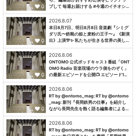
0
プして 毎週お届けする #今週のイチオシ…
2026.8.07
本日8月7日、明日8月8日 音楽劇『シミグ
ダリ氏〜鉄靴の姫と麦粉の王子〜』《新演
0
出》上演🎊✨ 私たちが生きる世界の美し…
2026.8.06
ONTOMO 公式ポッドキャスト番組「ONT
OMO Radio 音楽現場のウラ側をのぞく」
0
の最新エピソードを公開📺 エピソード1…
2026.8.06
RT by @ontomo_mag: RT by @ontomo
_mag: 新刊『長岡鉄男の仕事』を紹介し
0
ながら長岡先生を熱く語る編集者による…
2026.8.06
RT by @ontomo_mag: RT by @ontomo