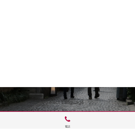
Select Language
▼
電話