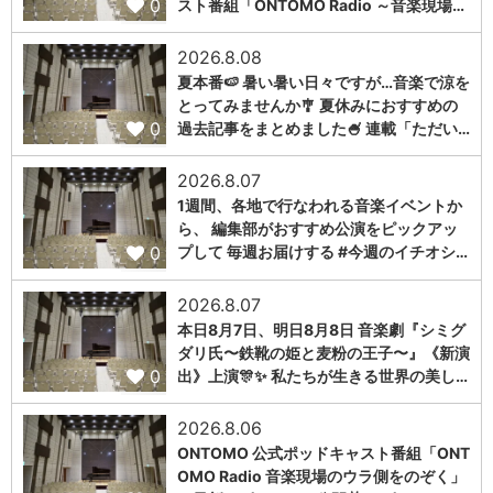
0
スト番組「ONTOMO Radio ～音楽現場…
2026.8.08
夏本番🍉 暑い暑い日々ですが…音楽で涼を
とってみませんか🎐 夏休みにおすすめの
0
過去記事をまとめました🍧 連載「ただい…
2026.8.07
1週間、各地で行なわれる音楽イベントか
ら、 編集部がおすすめ公演をピックアッ
0
プして 毎週お届けする #今週のイチオシ…
2026.8.07
本日8月7日、明日8月8日 音楽劇『シミグ
ダリ氏〜鉄靴の姫と麦粉の王子〜』《新演
0
出》上演🎊✨ 私たちが生きる世界の美し…
2026.8.06
ONTOMO 公式ポッドキャスト番組「ONT
OMO Radio 音楽現場のウラ側をのぞく」