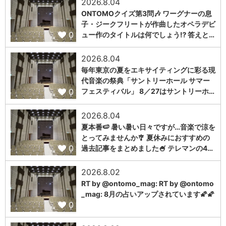
2026.8.04
ONTOMOクイズ第3問🎶 ワーグナーの息
子・ジークフリートが作曲したオペラデビ
0
ュー作のタイトルは何でしょう⁉️ 答えと…
2026.8.04
毎年東京の夏をエキサイティングに彩る現
代音楽の祭典「サントリーホール サマー
0
フェスティバル」 8／27はサントリーホ…
2026.8.04
夏本番🍉 暑い暑い日々ですが…音楽で涼を
とってみませんか🎐 夏休みにおすすめの
0
過去記事をまとめました🍧 テレマンの4…
2026.8.02
RT by @ontomo_mag: RT by @ontomo
_mag: 8月の占いアップされています🌠🌠
0