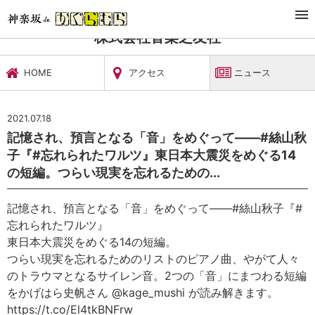
TOP
文化施設・ギャラリー
株式会社音楽之友社
ニュース
株式会社音楽之友社
HOME
アクセス
ニュース
2021.07.18
記憶され、預言となる「音」をめぐって——#絲山秋
子『#忘れられたワルツ』東日本大震災をめぐる14
の短編。つらい現実を忘れるための...
記憶され、預言となる「音」をめぐって——#絲山秋子『#
忘れられたワルツ』
東日本大震災をめぐる14の短編。
つらい現実を忘れるためのリストのピアノ曲、やがて人々
のトラウマとなるサイレン音。2つの「音」にまつわる短編
をかげはら史帆さん @kage_mushi が読み解きます。
https://t.co/El4tkBNFrw