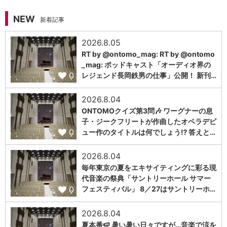
NEW
新着記事
2026.8.05
RT by @ontomo_mag: RT by @ontomo
_mag: ポッドキャスト「オーディオ界の
0
レジェンド長岡鉄男の仕事」公開！ 新刊…
2026.8.04
ONTOMOクイズ第3問🎶 ワーグナーの息
子・ジークフリートが作曲したオペラデビ
0
ュー作のタイトルは何でしょう⁉️ 答えと…
2026.8.04
毎年東京の夏をエキサイティングに彩る現
代音楽の祭典「サントリーホール サマー
0
フェスティバル」 8／27はサントリーホ…
2026.8.04
夏本番🍉 暑い暑い日々ですが…音楽で涼を