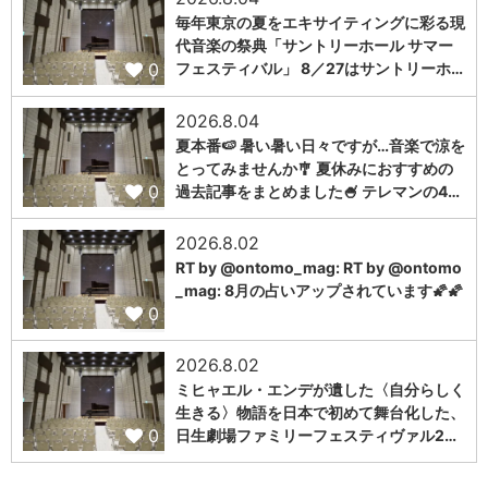
毎年東京の夏をエキサイティングに彩る現
代音楽の祭典「サントリーホール サマー
0
フェスティバル」 8／27はサントリーホ…
2026.8.04
夏本番🍉 暑い暑い日々ですが…音楽で涼を
とってみませんか🎐 夏休みにおすすめの
0
過去記事をまとめました🍧 テレマンの4…
2026.8.02
RT by @ontomo_mag: RT by @ontomo
_mag: 8月の占いアップされています🌠🌠
0
2026.8.02
ミヒャエル・エンデが遺した〈自分らしく
生きる〉物語を日本で初めて舞台化した、
0
日生劇場ファミリーフェスティヴァル2…