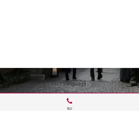
Select Language
▼
電話