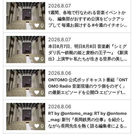
2026.8.07
1週間、各地で行なわれる音楽イベントか
ら、 編集部がおすすめ公演をピックアッ
0
プして 毎週お届けする #今週のイチオシ…
2026.8.07
本日8月7日、明日8月8日 音楽劇『シミグ
ダリ氏〜鉄靴の姫と麦粉の王子〜』《新演
0
出》上演🎊✨ 私たちが生きる世界の美し…
2026.8.06
ONTOMO 公式ポッドキャスト番組「ONT
OMO Radio 音楽現場のウラ側をのぞく」
0
の最新エピソードを公開📺 エピソード1…
2026.8.06
RT by @ontomo_mag: RT by @ontomo
_mag: 新刊『長岡鉄男の仕事』を紹介し
0
ながら長岡先生を熱く語る編集者による…