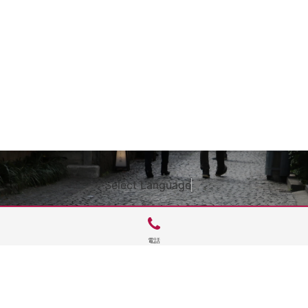
Select Language
▼
電話