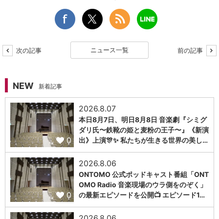
ニュース一覧
次の記事
前の記事
NEW
新着記事
2026.8.07
本日8月7日、明日8月8日 音楽劇『シミグ
ダリ氏〜鉄靴の姫と麦粉の王子〜』《新演
0
出》上演🎊✨ 私たちが生きる世界の美し…
2026.8.06
ONTOMO 公式ポッドキャスト番組「ONT
OMO Radio 音楽現場のウラ側をのぞく」
0
の最新エピソードを公開📺 エピソード1…
2026.8.06