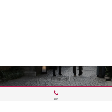
Select Language
▼
電話