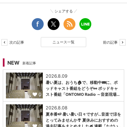
シェアする
ニュース一覧
次の記事
前の記事
NEW
新着記事
2026.8.09
暑い夏は、おうち🏠で、移動中🚃に、ポ
ッドキャスト番組をどうぞ👀 ポッドキャ
0
スト番組「ONTOMO Radio ～音楽現場…
2026.8.08
夏本番🍉 暑い暑い日々ですが…音楽で涼を
とってみませんか🎐 夏休みにおすすめの
0
過去記事をまとめました🍧 連載「ただい…