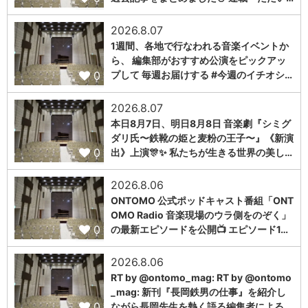
2026.8.07
1週間、各地で行なわれる音楽イベントか
ら、 編集部がおすすめ公演をピックアッ
0
プして 毎週お届けする #今週のイチオシ…
2026.8.07
本日8月7日、明日8月8日 音楽劇『シミグ
ダリ氏〜鉄靴の姫と麦粉の王子〜』《新演
0
出》上演🎊✨ 私たちが生きる世界の美し…
2026.8.06
ONTOMO 公式ポッドキャスト番組「ONT
OMO Radio 音楽現場のウラ側をのぞく」
0
の最新エピソードを公開📺 エピソード1…
2026.8.06
RT by @ontomo_mag: RT by @ontomo
_mag: 新刊『長岡鉄男の仕事』を紹介し
0
ながら長岡先生を熱く語る編集者による…