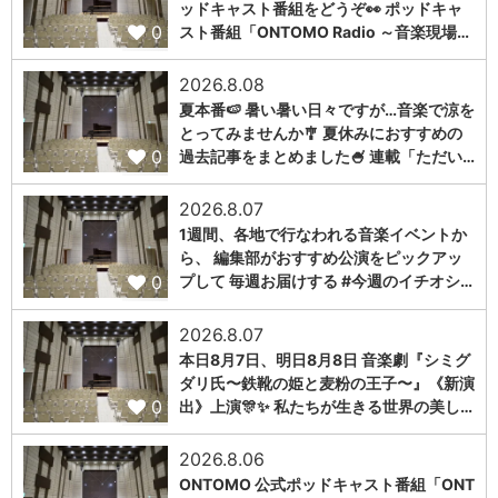
ッドキャスト番組をどうぞ👀 ポッドキャ
0
スト番組「ONTOMO Radio ～音楽現場…
2026.8.08
夏本番🍉 暑い暑い日々ですが…音楽で涼を
とってみませんか🎐 夏休みにおすすめの
0
過去記事をまとめました🍧 連載「ただい…
2026.8.07
1週間、各地で行なわれる音楽イベントか
ら、 編集部がおすすめ公演をピックアッ
0
プして 毎週お届けする #今週のイチオシ…
2026.8.07
本日8月7日、明日8月8日 音楽劇『シミグ
ダリ氏〜鉄靴の姫と麦粉の王子〜』《新演
0
出》上演🎊✨ 私たちが生きる世界の美し…
2026.8.06
ONTOMO 公式ポッドキャスト番組「ONT