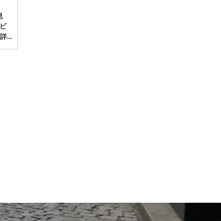
息
ビ
詳…