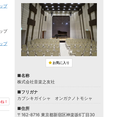
ップ
ップ
ップ
お気に入り
■名称
株式会社音楽之友社
■フリガナ
カブシキガイシャ オンガクノトモシャ
ね！
■住所
〒162-8716 東京都新宿区神楽坂6丁目30