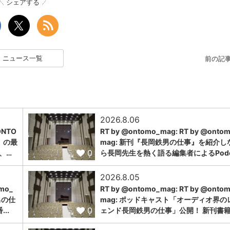
シェアする
ニュース一覧
前の記
2026.8.06
NTO
RT by @ontomo_mag: RT by @onto
」の最
mag: 新刊『長岡鉄男の仕事』を紹介し
0
、…
ら長岡先生を熱く語る編集者によるPodc.
2026.8.05
omo_
RT by @ontomo_mag: RT by @onto
男の仕
mag: ポッドキャスト「オーディオ界の
0
..
ェンド長岡鉄男の仕事」公開！ 新刊書籍