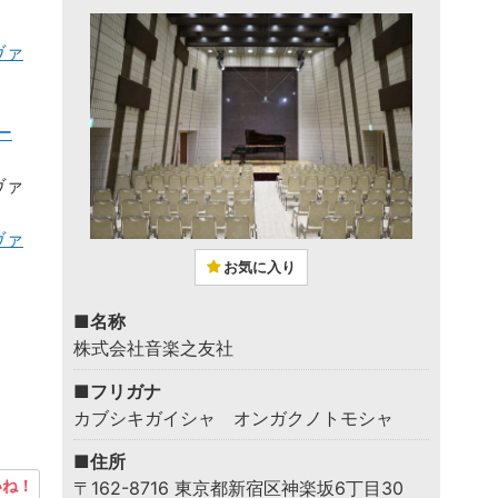
ヴァ
ー
ヴァ
ヴァ
お気に入り
■名称
株式会社音楽之友社
■フリガナ
カブシキガイシャ オンガクノトモシャ
■住所
ね！
〒162-8716 東京都新宿区神楽坂6丁目30