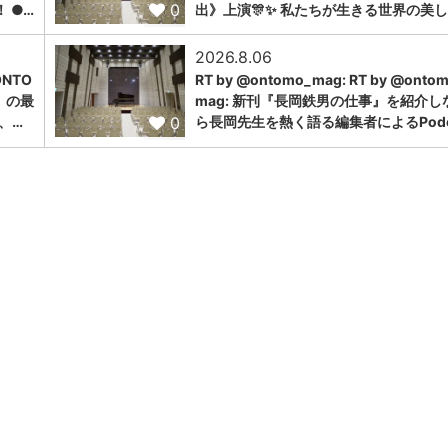
0
 ●…
出》上演🎊✨ 私たちが生きる世界の美し
2026.8.06
NTO
RT by @ontomo_mag: RT by @onto
」の最
mag: 新刊『長岡鉄男の仕事』を紹介し
0
、…
ら長岡先生を熱く語る編集者によるPodc.