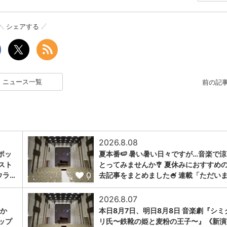
シェアする
ニュース一覧
前の記
2026.8.08
ポッ
夏本番🍉 暑い暑い日々ですが…音楽で
スト
とってみませんか🎐 夏休みにおすすめ
0
ウラ…
去記事をまとめました🍧 連載「ただい
2026.8.07
トか
本日8月7日、明日8月8日 音楽劇『シミ
ップ
リ氏〜鉄靴の姫と麦粉の王子〜』《新演