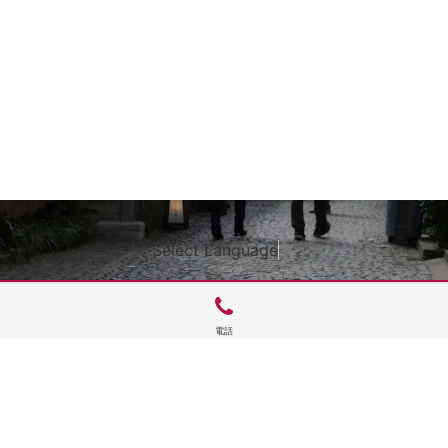
Select Language
▼
電話