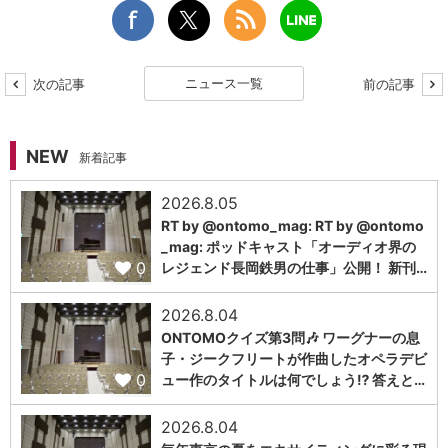
ニュース一覧
次の記事
前の記事
NEW
新着記事
2026.8.05
RT by @ontomo_mag: RT by @ontomo
_mag: ポッドキャスト「オーディオ界の
0
レジェンド長岡鉄男の仕事」公開！ 新刊…
2026.8.04
ONTOMOクイズ第3問🎶 ワーグナーの息
子・ジークフリートが作曲したオペラデビ
0
ュー作のタイトルは何でしょう⁉️ 答えと…
2026.8.04