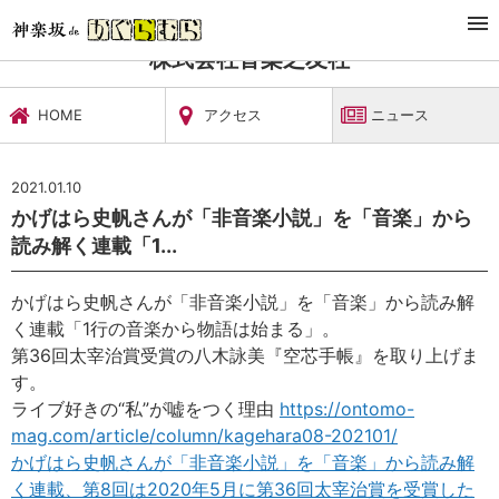
TOP
文化施設・ギャラリー
株式会社音楽之友社
ニュース
株式会社音楽之友社
HOME
アクセス
ニュース
2021.01.10
かげはら史帆さんが「非音楽小説」を「音楽」から
読み解く連載「1...
かげはら史帆さんが「非音楽小説」を「音楽」から読み解
く連載「1行の音楽から物語は始まる」。
第36回太宰治賞受賞の八木詠美『空芯手帳』を取り上げま
す。
ライブ好きの“私”が嘘をつく理由
https://ontomo-
mag.com/article/column/kagehara08-202101/
かげはら史帆さんが「非音楽小説」を「音楽」から読み解
く連載、第8回は2020年5月に第36回太宰治賞を受賞した