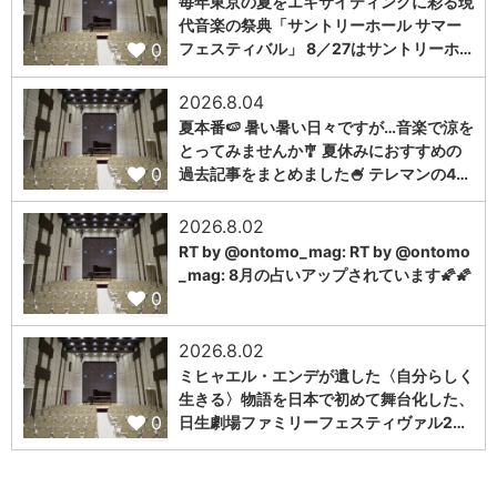
毎年東京の夏をエキサイティングに彩る現
代音楽の祭典「サントリーホール サマー
0
フェスティバル」 8／27はサントリーホ…
2026.8.04
夏本番🍉 暑い暑い日々ですが…音楽で涼を
とってみませんか🎐 夏休みにおすすめの
0
過去記事をまとめました🍧 テレマンの4…
2026.8.02
RT by @ontomo_mag: RT by @ontomo
_mag: 8月の占いアップされています🌠🌠
0
2026.8.02
ミヒャエル・エンデが遺した〈自分らしく
生きる〉物語を日本で初めて舞台化した、
0
日生劇場ファミリーフェスティヴァル2…