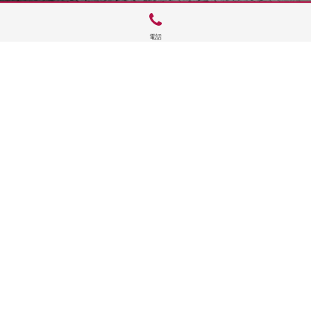
電話
サイトTOP
運営会社案内
サイト理念とコンセプト
プライバシーポリシー
サイトポリシー
お問合せ
掲載申し込み
店舗ログイン
Copyright(c) 2026 神楽坂 de かぐらむら Inc.All Rights Reserved.