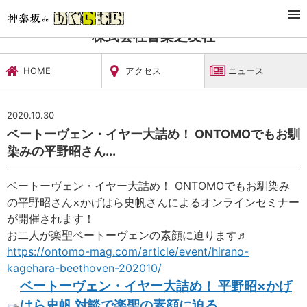
TOP
文化施設・ギャラリー
株式会社音楽之友社
ニュース
株式会社音楽之友社
HOME
アクセス
ニュース
2020.10.30
ベートーヴェン・イヤー大詰め！ ONTOMOでもお馴
染みの平野昭さん...
ベートーヴェン・イヤー大詰め！
ONTOMOでもお馴染み
の平野
昭さん×かげはら史帆さんによる
オンラインセミナー
が開催されま
す！
お二人が楽聖ベートーヴェンの素
顔に迫ります♬
https://
ontomo-mag.com/
article/event/
hirano-
kagehara-
beethoven-20201
0/
ベートーヴェン・イヤー大詰め！ 平野昭×かげ
はら史帆 対談で楽聖の素顔に迫る