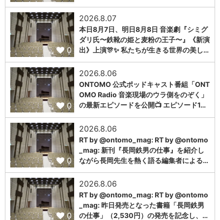
2026.8.07
本日8月7日、明日8月8日 音楽劇『シミグ
ダリ氏〜鉄靴の姫と麦粉の王子〜』《新演
0
出》上演🎊✨ 私たちが生きる世界の美し…
2026.8.06
ONTOMO 公式ポッドキャスト番組「ONT
OMO Radio 音楽現場のウラ側をのぞく」
0
の最新エピソードを公開📺 エピソード1…
2026.8.06
RT by @ontomo_mag: RT by @ontomo
_mag: 新刊『長岡鉄男の仕事』を紹介し
0
ながら長岡先生を熱く語る編集者による…
2026.8.06
RT by @ontomo_mag: RT by @ontomo
_mag: 昨日発売となった書籍「長岡鉄男
0
の仕事」（2,530円）の発売を記念し、…