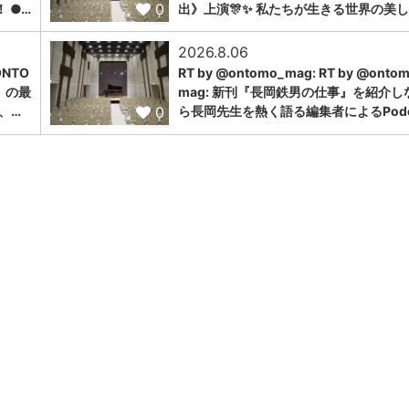
0
 ●…
出》上演🎊✨ 私たちが生きる世界の美し
2026.8.06
NTO
RT by @ontomo_mag: RT by @onto
」の最
mag: 新刊『長岡鉄男の仕事』を紹介し
0
、…
ら長岡先生を熱く語る編集者によるPodc.