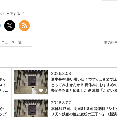
シェアする
ニュース一覧
前の記
2026.8.08
ポッ
夏本番🍉 暑い暑い日々ですが…音楽で
スト
とってみませんか🎐 夏休みにおすすめ
0
ウラ…
去記事をまとめました🍧 連載「ただい
2026.8.07
トか
本日8月7日、明日8月8日 音楽劇『シミ
ップ
リ氏〜鉄靴の姫と麦粉の王子〜』《新演