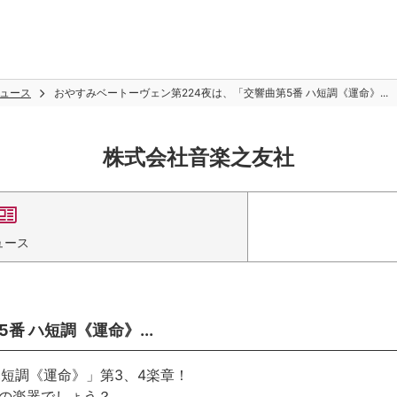
ュース
おやすみベートーヴェン第224夜は、「交響曲第5番 ハ短調《運命》...
株式会社音楽之友社
ュース
 ハ短調《運命》...
ハ短調《運命》」第3、4楽章！
の楽器でしょう？