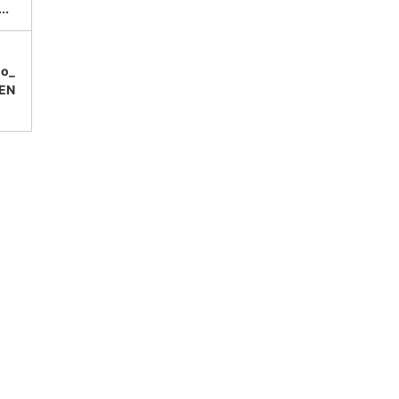
.
mo_
EN