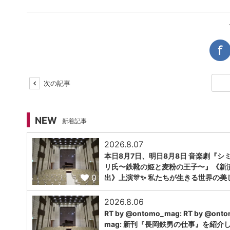
次の記事
NEW
新着記事
2026.8.07
本日8月7日、明日8月8日 音楽劇『シ
リ氏〜鉄靴の姫と麦粉の王子〜』《新
0
出》上演🎊✨ 私たちが生きる世界の美
2026.8.06
RT by @ontomo_mag: RT by @ont
mag: 新刊『長岡鉄男の仕事』を紹介