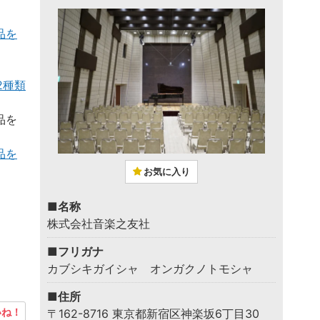
品を
2種類
品を
品を
お気に入り
■名称
株式会社音楽之友社
■フリガナ
カブシキガイシャ オンガクノトモシャ
■住所
ね！
〒162-8716 東京都新宿区神楽坂6丁目30