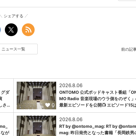
シェアする
ニュース一覧
前の記
2026.8.06
ミグダ
ONTOMO 公式ポッドキャスト番組「ON
演
MO Radio 音楽現場のウラ側をのぞく
0
しさ…
最新エピソードを公開📺 エピソード15
2026.8.06
omo_
RT by @ontomo_mag: RT by @onto
しなが
mag: 昨日発売となった書籍「長岡鉄男