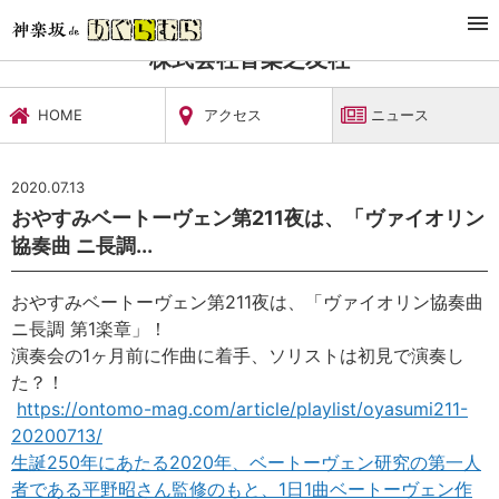
TOP
文化施設・ギャラリー
株式会社音楽之友社
ニュース
株式会社音楽之友社
HOME
アクセス
ニュース
2020.07.13
‪おやすみベートーヴェン第211夜は、「ヴァイオリン
協奏曲 ニ長調...
‪おやすみベートーヴェン第211夜は、「ヴァイオリン協奏曲
ニ長調 第1楽章」！‬
‪演奏会の1ヶ月前に作曲に着手、ソリストは初見で演奏し
た？！‬
‪
https://ontomo-mag.com/article/playlist/oyasumi211-
20200713/
生誕250年にあたる2020年、ベートーヴェン研究の第一人
者である平野昭さん監修のもと、1日1曲ベートーヴェン作