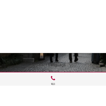
Select Language
▼
電話