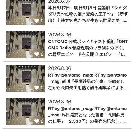
2026.8.07
本日8月7日、明日8月8日 音楽劇『シミグ
ダリ氏〜鉄靴の姫と麦粉の王子〜』《新演
0
出》上演🎊✨ 私たちが生きる世界の美し…
2026.8.06
ONTOMO 公式ポッドキャスト番組「ONT
OMO Radio 音楽現場のウラ側をのぞく」
0
の最新エピソードを公開📺 エピソード1…
2026.8.06
RT by @ontomo_mag: RT by @ontomo
_mag: 新刊『長岡鉄男の仕事』を紹介し
0
ながら長岡先生を熱く語る編集者による…
2026.8.06
RT by @ontomo_mag: RT by @ontomo
_mag: 昨日発売となった書籍「長岡鉄男
0
の仕事」（2,530円）の発売を記念し、…