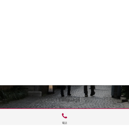
Select Language
▼
電話