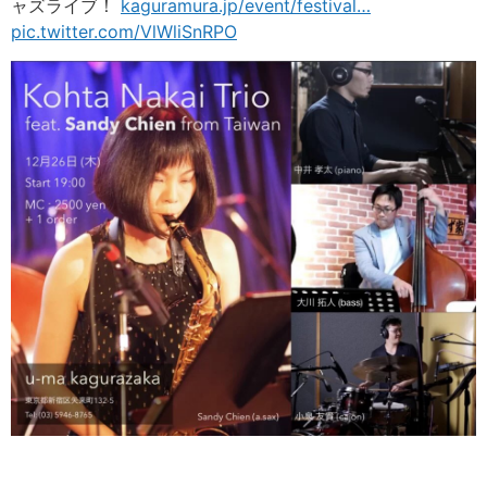
ャズライブ！
kaguramura.jp/event/festival
…
pic.twitter.com/VlWliSnRPO