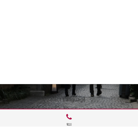
Select Language
▼
電話