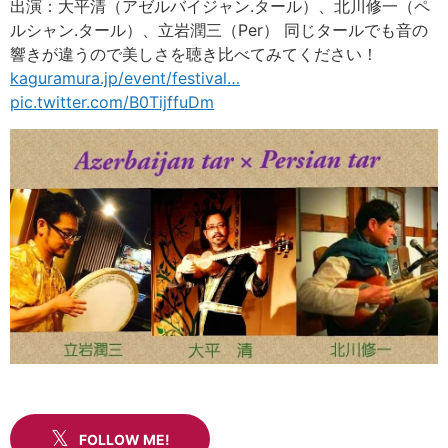
出演：大平清（アゼルバイジャン.タール）、北川修一（ペ
ルシャン.タール）、立岩潤三（Per） 同じタールでも音の
響きが違うので美しさを聴き比べてみてください！
kaguramura.jp/event/festival
…
pic.twitter.com/B0TijffuDm
FOLLOW ME!