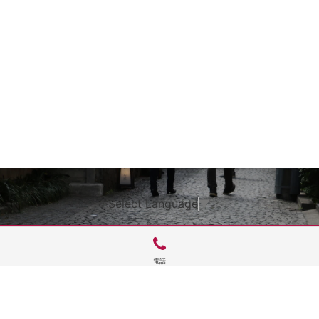
Select Language
▼
電話