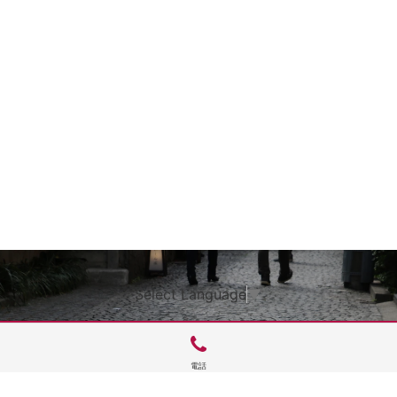
Select Language
▼
電話