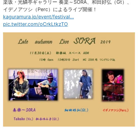
楽坂・光鱗亭ギャラリー 奏楽～SORA、和田好弘（Gt）、
イデノアツシ（Perc）によるライブ開催！
kaguramura.jp/event/festival
…
pic.twitter.com/oCrkLtkzTO