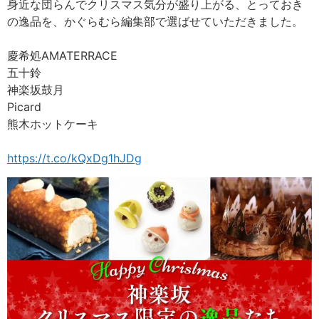
身近な団らんでクリスマス気分が盛り上がる、とっておき
の逸品を、かぐらむら編集部で選ばせていただきました。
慶希処AMATERRACE
五十鈴
神楽坂鼓月
Picard
熊木ホットケーキ
https://t.co/kQxDg1hJDg