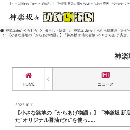
【小さな路地の「からあげ物語」】「神楽坂 新店の冒険 Vol.6 からあげ 斉唐」40年かけて考え
神楽坂deかぐらむら
暮らし・娯楽
神楽坂 de かぐらむら編集局（㈱
【小さな路地の「からあげ物語」】「神楽坂 新店の冒険 Vol.6 からあげ 斉唐」
神楽
セス
HOME
ニュース
2022.10.11
【小さな路地の「からあげ物語」】「神楽坂 新店の
た“オリジナル醤油だれ”を使っ.....