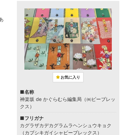
あ
お気に入り
■名称
神楽坂 de かぐらむら編集局（㈱ビーブレッ
クス）
■フリガナ
カグラザカデカグラムラヘンシュウキョク
（カブシキガイシャビーブレックス）