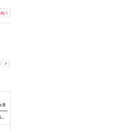
ね！
事
今月
━━
4…