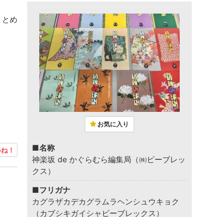
まとめ
お気に入り
■名称
ね！
神楽坂 de かぐらむら編集局（㈱ビーブレッ
クス）
■フリガナ
カグラザカデカグラムラヘンシュウキョク
（カブシキガイシャビーブレックス）