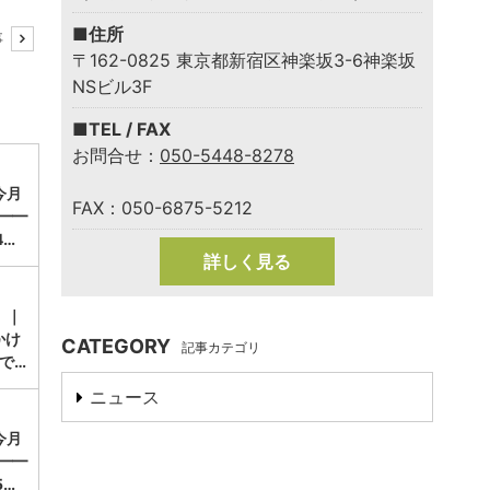
■住所
事
〒162-0825 東京都新宿区神楽坂3-6神楽坂
NSビル3F
■TEL / FAX
お問合せ：
050-5448-8278
今月
FAX：050-6875-5212
━━
4…
詳しく見る
 ｜
かけ
CATEGORY
記事カテゴリ
で…
ニュース
今月
━━
5…