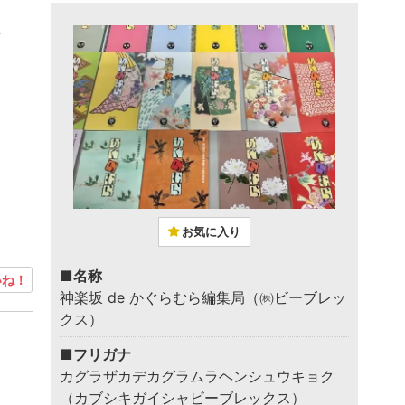
?
お気に入り
■名称
ね！
神楽坂 de かぐらむら編集局（㈱ビーブレッ
クス）
■フリガナ
カグラザカデカグラムラヘンシュウキョク
（カブシキガイシャビーブレックス）