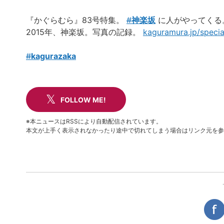
『かぐらむら』83号特集。
#
神楽坂
に人がやってくる
2015年、神楽坂。写真の記録。
kaguramura.jp/speci
#
kagurazaka
FOLLOW ME!
※本ニュースはRSSにより自動配信されています。
本文が上手く表示されなかったり途中で切れてしまう場合はリンク元を参