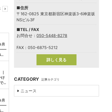
■住所
事
〒162-0825 東京都新宿区神楽坂3-6神楽坂
NSビル3F
■TEL / FAX
お問合せ：
050-5448-8278
今月
FAX：050-6875-5212
━━
4…
詳しく見る
 ｜
かけ
CATEGORY
記事カテゴリ
で…
ニュース
今月
━━
5…