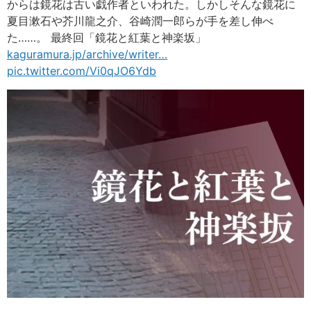
からは鏡花は古い戯作者といわれた。しかしそんな鏡花に
夏目漱石や芥川龍之介、谷崎潤一郎らが手を差し伸べ
た……。 最終回「鏡花と紅葉と神楽坂」
kaguramura.jp/archive/writer
…
pic.twitter.com/Vi0qJO6Ydb