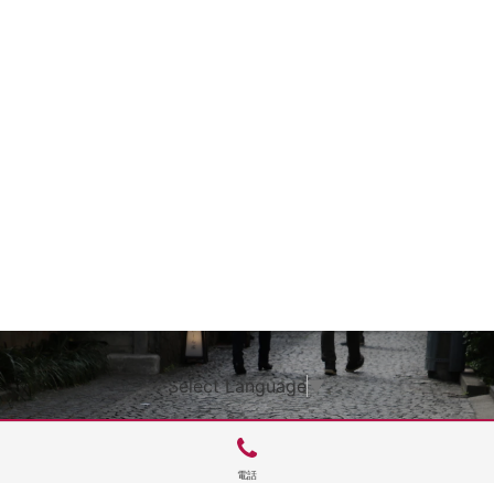
Select Language
▼
電話