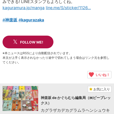
みできる! LINEスタンプもよろしくね。
kaguramura.jp/manga
line.me/S/sticker/1126
…
#
神楽坂
#
kagurazaka
FOLLOW ME!
※本ニュースはRSSにより自動配信されています。
本文が上手く表示されなかったり途中で切れてしまう場合はリンク元を参照し
てください。
いいね！
お気に入り
神楽坂 de かぐらむら編集局（㈱ビーブレッ
クス）
カグラザカデカグラムラヘンシュウキ