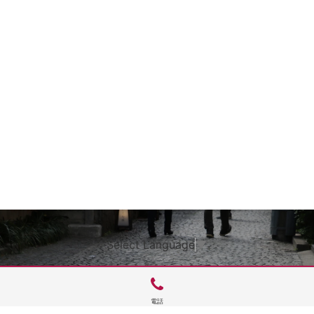
Select Language
▼
電話