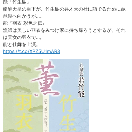
能『竹生島』
醍醐天皇の臣下が、竹生島の弁才天の社に詣でるために琵
琶湖へ向かうが…。
能『羽衣 彩色之伝』
漁師は美しい羽衣をみつけ家に持ち帰ろうとするが、それ
は天女の羽衣で…。
能と仕舞を上演。
https://t.co/XPZ5U1mAR3