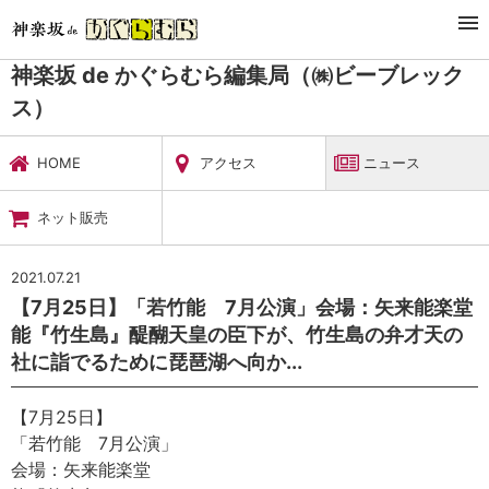
TOP
暮らし・娯楽
神楽坂 de かぐらむら編集局（㈱ビーブレックス）
ニュース
神楽坂 de かぐらむら編集局（㈱ビーブレック
ス）
HOME
アクセス
ニュース
ネット販売
2021.07.21
【7月25日】「若竹能 7月公演」会場：矢来能楽堂
能『竹生島』醍醐天皇の臣下が、竹生島の弁才天の
社に詣でるために琵琶湖へ向か...
【7月25日】
「若竹能 7月公演」
会場：矢来能楽堂