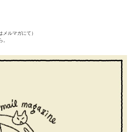
はメルマガにて）
ら。