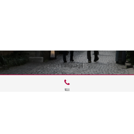
Select Language
▼
電話