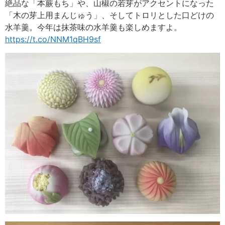
絶品な「本蕨もち」や、山椒の若芽がアクセントになった
「木の芽上用まんじゅう」、そしてトロリとした口どけの
水羊羹。今年は抹茶味の水羊羹も楽しめますよ。
https://t.co/NNM1qBH9sf