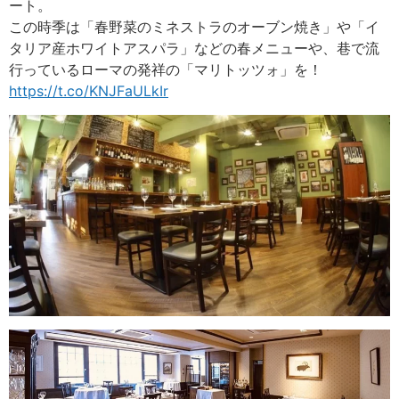
ート。
この時季は「春野菜のミネストラのオーブン焼き」や「イ
タリア産ホワイトアスパラ」などの春メニューや、巷で流
行っているローマの発祥の「マリトッツォ」を！
https://t.co/KNJFaULkIr