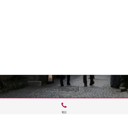
Select Language
▼
電話