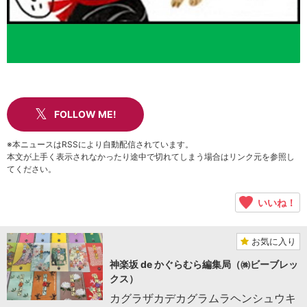
FOLLOW ME!
※本ニュースはRSSにより自動配信されています。
本文が上手く表示されなかったり途中で切れてしまう場合はリンク元を参照し
てください。
いいね！
お気に入り
神楽坂 de かぐらむら編集局（㈱ビーブレッ
クス）
カグラザカデカグラムラヘンシュウキ