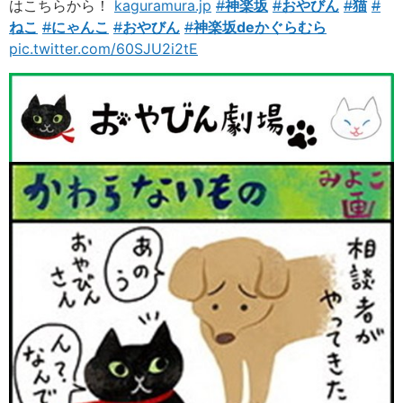
はこちらから！
kaguramura.jp
#
神楽坂
#
おやびん
#
猫
#
ねこ
#
にゃんこ
#
おやびん
#
神楽坂deかぐらむら
pic.twitter.com/60SJU2i2tE