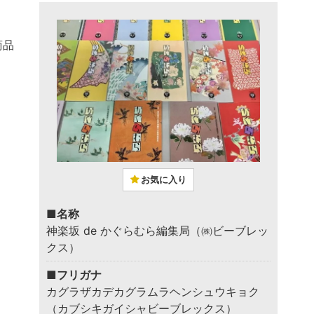
商品
お気に入り
■名称
神楽坂 de かぐらむら編集局（㈱ビーブレッ
クス）
■フリガナ
カグラザカデカグラムラヘンシュウキョク
（カブシキガイシャビーブレックス）