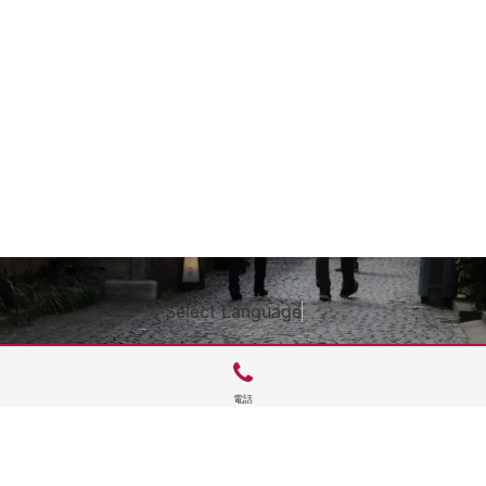
Select Language
▼
電話