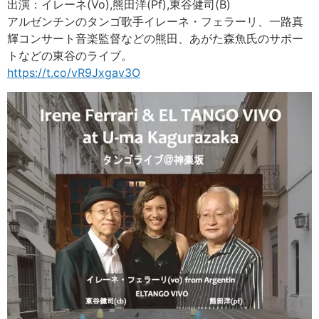
出演：イレーネ(Vo),熊田洋(Pf),東谷健司(B)
アルゼンチンのタンゴ歌手イレーネ・フェラーリ、一路真
輝コンサート音楽監督などの熊田、あがた森魚氏のサポー
トなどの東谷のライブ。
https://t.co/vR9Jxgav3O